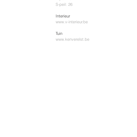
S-peil: 26
Interieur
www.v-interieur.be
Tuin
www.kenverelst.be