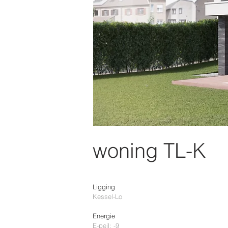
woning TL-K
Ligging
Kessel-Lo
Energie
E-peil: -9