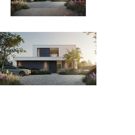
woning HC-P
Lichtrijke woning met strak lijnenspel. De
fijne korrel van de witte gevelpleister
contrasteert met de vlakken in donkere
gevelsteen.